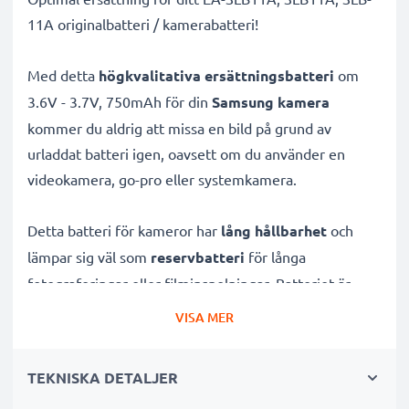
11A originalbatteri / kamerabatteri!
Med detta
högkvalitativa ersättningsbatteri
om
3.6V - 3.7V, 750mAh för din
Samsung kamera
kommer du aldrig att missa en bild på grund av
urladdat batteri igen, oavsett om du använder en
videokamera, go-pro eller systemkamera.
Detta batteri för kameror har
lång hållbarhet
och
lämpar sig väl som
reservbatteri
för långa
fotograferingar eller filminspelningar. Batteriet är
uppladdningsbart
och utvecklat specifikt för
VISA MER
digitalkameror och systemkameror
för att ge dessa
rejält med kraft.
TEKNISKA DETALJER