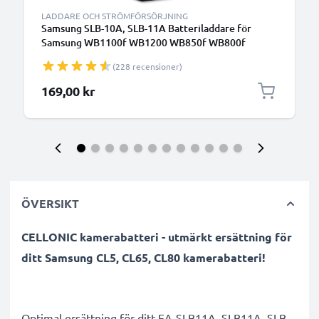
LADDARE OCH STRÖMFÖRSÖRJNING
Samsung SLB-10A, SLB-11A Batteriladdare för
Samsung WB1100f WB1200 WB850f WB800f
WB750 WB700 WB600 WB500 WB350f WB250f
(228 recensioner)
WB200f EX1 EX2f L100 Kamerabatterier från
CELLONIC
169,00 kr
ÖVERSIKT
CELLONIC kamerabatteri - utmärkt ersättning för
ditt Samsung CL5, CL65, CL80 kamerabatteri!
Optimal ersättning för ditt EA-SLB11A, SLB11A, SLB-