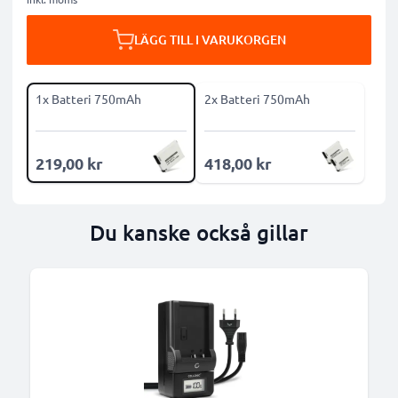
LÄGG TILL I VARUKORGEN
1x Batteri 750mAh
2x Batteri 750mAh
219,00 kr
418,00 kr
Du kanske också gillar
B