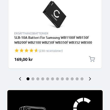
ERSÄTTNINGSBATTERIER
SLB-10A Batteri för Samsung WB1100f WB150f
WB200f WB2100 WB250f WB350f WB352 WB500
WB690 EX2f PL50 PL65 M110 ES55 ES60 L100 L200,
(230 recensioner)
1050mAh Kamera-ersättningsbatteri med lång
batteritid
169,00 kr