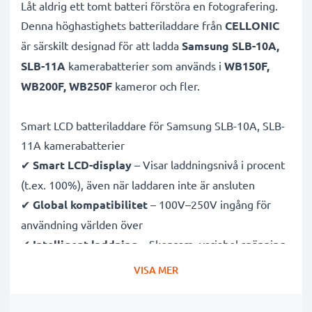
Låt aldrig ett tomt batteri förstöra en fotografering.
Denna höghastighets
batteriladdare från
CELLONIC
är särskilt designad för att ladda
Samsung SLB-10A,
SLB-11A
kamerabatterier som används i
WB150F,
WB200F, WB250F
kameror och fler.
Smart LCD batteriladdare för Samsung SLB-10A, SLB-
11A kamerabatterier
✔
Smart LCD-display
– Visar laddningsnivå i procent
(t.ex. 100%), även när laddaren inte är ansluten
✔
Global kompatibilitet
– 100V–250V ingång för
användning världen över
✔
Intelligent laddning
– Skonsam, variabel spänning
förlänger batteriets livslängd
VISA MER
✔
Certifierad säkerhet
– CE- och RoHS-godkänd med
skydd mot överladdning, överhettning och