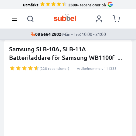
Utmärkt
2500+
recensioner på
08 5664 2802
·
Mån - Fre: 10:00 - 21:00
Samsung SLB-10A, SLB-11A
Batteriladdare för Samsung WB1100f
...
mer
(228 recensioner)
Artikelnummer: 111333