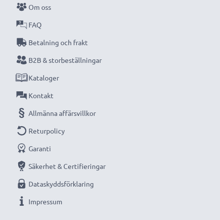
Om oss
kompakta LCD-batteriladdare från CELLONIC.
FAQ
Beställ nu med snabb leverans och 3 års garanti!
Betalning och frakt
B2B & storbeställningar
Kataloger
Kontakt
Allmänna affärsvillkor
Returpolicy
Garanti
Säkerhet & Certifieringar
Dataskyddsförklaring
Impressum