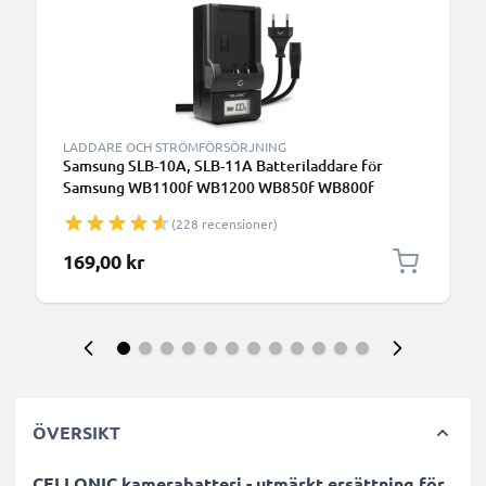
LADDARE OCH STRÖMFÖRSÖRJNING
Samsung SLB-10A, SLB-11A Batteriladdare för
Samsung WB1100f WB1200 WB850f WB800f
WB750 WB700 WB600 WB500 WB350f WB250f
(228 recensioner)
WB200f EX1 EX2f L100 Kamerabatterier från
CELLONIC
169,00 kr
ÖVERSIKT
CELLONIC kamerabatteri - utmärkt ersättning för