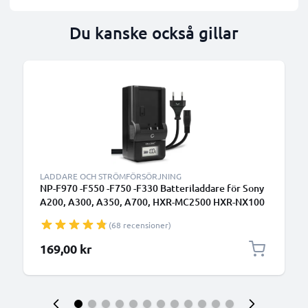
Du kanske också gillar
LADDARE OCH STRÖMFÖRSÖRJNING
NP-F970 -F550 -F750 -F330 Batteriladdare för Sony
A200, A300, A350, A700, HXR-MC2500 HXR-NX100
NX5 HDR-FX1 FX7 FX1000 DSR-PD150
(68 recensioner)
Kamerabatterier från CELLONIC
169,00 kr