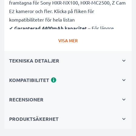
framtagna för Sony HXR-NX100, HXR-MC2500, Z Cam
E2 kameror och fler. Klicka på fliken för
kompatibiliteter för hela listan
✔
Garanterad 4400mAh kapacitet
– För längre
fotosessioner med färre laddningsavbrott
VISA MER
✔
Avancerad litium Ion teknik
– Stabil effekt, lång
livslängd och effektiv prestanda
TEKNISKA DETALJER
✔
Hög kvalitet & säkerhet
– Noggrant testade för
att uppfylla högsta krav
✔
KOMPATIBILITET
Enkel installation & perfekt passform
– Fungerar
även med original laddare
RECENSIONER
>> ! INTE ! kompatibel med Sony DCR-VX1000, Sony
DCR-VX1000E
PRODUKTSÄKERHET
OBS:
Ladda batterierna helt innan första användning