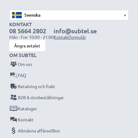
för bästa resultat och livslängd.
▾
Varje CELLONIC batteri genomgår noggranna
KONTAKT
08 5664 2802
info@subtel.se
tester för bästa prestanda och hållbarhet. Beställ
Mån - Fre: 10:00 - 21:00
Kontaktformulär
nu – snabb leverans & 3 års garanti!
Ångra avtalet
OM SUBTEL
Om oss
FAQ
Betalning och frakt
B2B & storbeställningar
Kataloger
Kontakt
Allmänna affärsvillkor