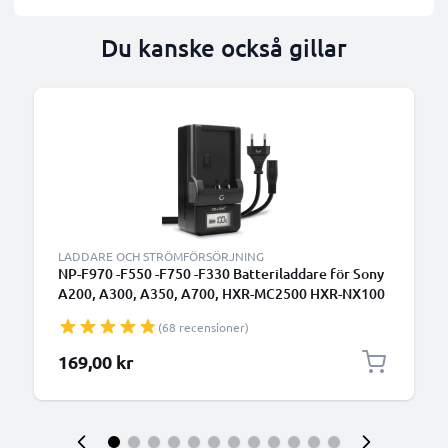
Du kanske också gillar
LADDARE OCH STRÖMFÖRSÖRJNING
NP-F970 -F550 -F750 -F330 Batteriladdare för Sony
A200, A300, A350, A700, HXR-MC2500 HXR-NX100
NX5 HDR-FX1 FX7 FX1000 DSR-PD150
(68 recensioner)
Kamerabatterier från CELLONIC
169,00 kr