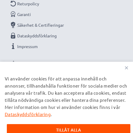
Returpolicy
Garanti
Säkerhet & Certifieringar
Dataskyddsförklaring
Impressum
VÅRA BETALNINGSALTERNATIV
×
Vi använder cookies för att anpassa innehåll och
annonser, tillhandahålla funktioner för sociala medier och
VÅRA FRAKTPARTNERS
analysera vår trafik. Du kan acceptera alla cookies, endast
tillåta nödvändiga cookies eller hantera dina preferenser.
Mer information om hur vi använder cookies finns i vår
© subtel.se 2026
Alla priser är inklusive moms och exklusive fraktkostnader.
Dataskyddsförklaring
.
Observera att alla varumärken som nämns är registrerade
varumärken tillhörande deras ägare och anges på våra
TILLÅT ALLA
webbsidor enbart för att ge information om våra produkter.