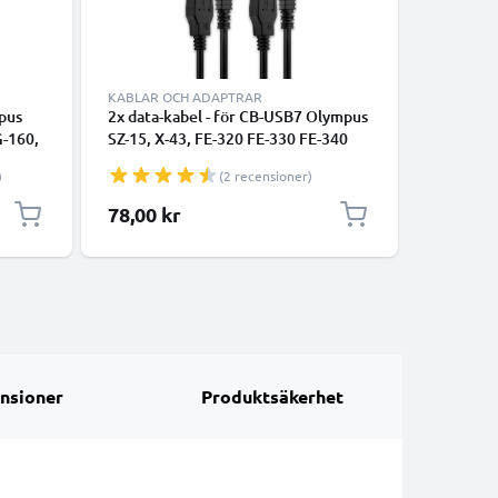
KABLAR OCH ADAPTRAR
KABLAR 
pus
2x data-kabel - för CB-USB7 Olympus
RCA-kabe
-160,
SZ-15, X-43, FE-320 FE-330 FE-340
340 / FE-
m PVC
FE-47 FE-280 FE-230, VR-360 VR-350
230 / FE-
)
(2 recensioner)
kamera - 1.5m PVC Datakabel svart
Ray, Kam
kabel, R
Specialpr
78,00 kr
85,50 k
Audio-V
nsioner
Produktsäkerhet