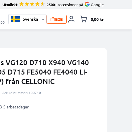
Utmärkt
2500+
recensioner på
Google
B2B
0,00 kr
▾
Toggle minicart, V
:00
pus VG120 D710 X940 VG140
5 D715 FE5040 FE4040 LI-
V) från CELLONIC
Artikelnummer: 100710
 3-5 arbetsdagar