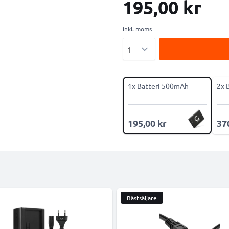
195,00 kr
inkl. moms
Antal
1x Batteri 500mAh
2x 
195,00 kr
37
Bästsäljare