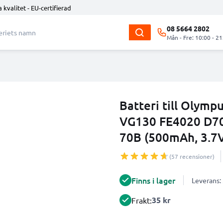
 kvalitet - EU-certifierad
08 5664 2802
Mån - Fre: 10:00 - 21
Batteri till Olym
VG130 FE4020 D70
70B (500mAh, 3.7
(57 recensioner)
Finns i lager
Leverans:
35 kr
Frakt: