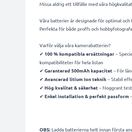
Missa aldrig ett tillfälle med våra högkval
Våra batterier är designade för optimal och
Perfekta för både proffs och hobbyfotografe
Varför välja våra kamerabatterier?
✔
100 % kompatibla ersättningar
– Specie
kompatibiliteter för hela listan
✔
Garanterad 500mAh kapacitet
– För län
✔
Avancerad litium Ion teknik
– Stabil eff
✔
Hög kvalitet & säkerhet
– Noggrant testa
✔
Enkel installation & perfekt passform
–
OBS:
Ladda batterierna helt innan första anv