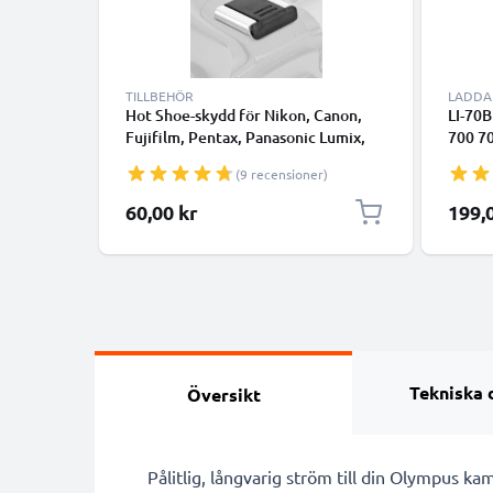
TILLBEHÖR
LADDA
Hot Shoe-skydd för Nikon, Canon,
LI-70B
Fujifilm, Pentax, Panasonic Lumix,
700 7
Leica från CELLONIC
VG-11
(9 recensioner)
Kamer
60,00 kr
199,
Tekniska 
Översikt
Pålitlig, långvarig ström till din Olympus 