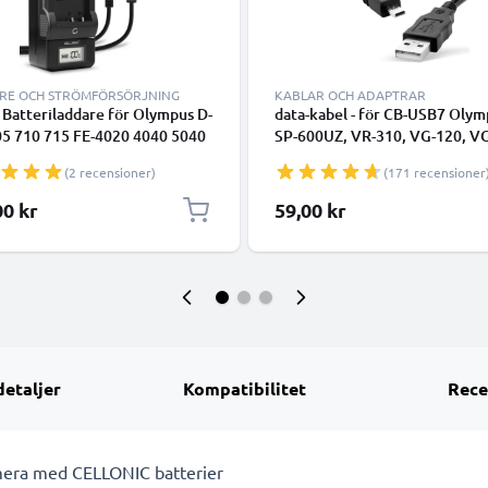
RE OCH STRÖMFÖRSÖRJNING
KABLAR OCH ADAPTRAR
 Batteriladdare för Olympus D-
data-kabel - för CB-USB7 Olym
05 710 715 FE-4020 4040 5040
SP-600UZ, VR-310, VG-120, VG
0 120 130 140 150 160 X-940
VR-340, VG-170 kamera - 1.5
(2 recensioner)
(171 recensioner
abatterier från CELLONIC
Datakabel svart
00 kr
59,00 kr
detaljer
Kompatibilitet
Rece
kamera med CELLONIC batterier