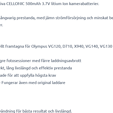
itativa CELLONIC 500mAh 3.7V litium Ion kamerabatterier.
 långvarig prestanda, med jämn strömförsörjning och minskat be
r.
llt framtagna för Olympus VG120, D710, X940, VG140, VG130 ka
gre fotosessioner med färre laddningsavbrott
ekt, lång livslängd och effektiv prestanda
de för att uppfylla högsta krav
 Fungerar även med original laddare
ändning för bästa resultat och livslängd.