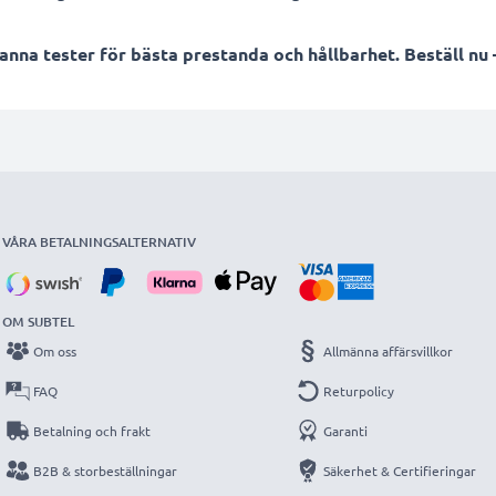
a tester för bästa prestanda och hållbarhet. Beställ nu –
VÅRA BETALNINGSALTERNATIV
OM SUBTEL
Om oss
Allmänna affärsvillkor
FAQ
Returpolicy
Betalning och frakt
Garanti
B2B & storbeställningar
Säkerhet & Certifieringar