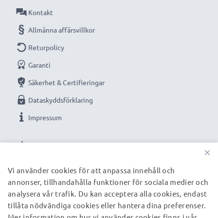
Kontakt
Anslutning 1: Micro USB connector
Anslutning 2: USB A adapter
Allmänna affärsvillkor
Version: USB 2.0
Returpolicy
1m lång sladd
Garanti
Färg: svart
Säkerhet & Certifieringar
Optimerad för bland annat:
Archos Diamond Tab /
Dataskyddsförklaring
101 internet tablet / 7 home Tablet tablet, surfplatta
Impressum
samt eReader, ritplatta, kindle med flera.
VÅRA BETALNINGSALTERNATIV
×
★
3 års garanti
★
Vi använder cookies för att anpassa innehåll och
Vi grundades år 2004 och är en internationell
annonser, tillhandahålla funktioner för sociala medier och
VÅRA FRAKTPARTNERS
specialist som endast erbjuder kvalitetsprodukter.
analysera vår trafik. Du kan acceptera alla cookies, endast
Därför har vi en garanti på 36 månader!
tillåta nödvändiga cookies eller hantera dina preferenser.
Mer information om hur vi använder cookies finns i vår
© subtel.se 2026