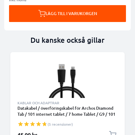
LÄGG TILL I VARUKORGEN
Du kanske också gillar
KABLAR OCH ADAPTRAR
Datakabel / överföringskabel för Archos Diamond
Tab / 101 internet tablet / 7 home Tablet / G9 / 101
XS tablet - 1m 1A PVC - svart datasladd / laddsladd
(5 recensioner)
för surfplatta
45,00 kr