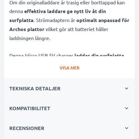
Om din originalladdare är trasig eller borttappad kan
denna
effektiva laddare ge nytt liv åt din
surfplatta
. Strömadaptern är
optimalt anpassad för
Archos plattor
vilket gör att batteriet håller
laddningen längre.
Denna Micro USB 5V charger
laddar din surfplatta
på ett hållbart sätt
, detta oavsett om du använder
VISA MER
plattan för att ringa ett videosamtal eller surfa under
tiden den laddas. Nätadaptern har även ett
inbyggt
TEKNISKA DETALJER
överspänningsskydd, vilket gör den säker att
använda oberoende antal laddningstimmar
. Denna
KOMPATIBILITET
laddare är optimerad för din Archos platta, oavsett om
du använder den som eReader, surfplatta, ritplatta
eller tablet att arbeta med.
RECENSIONER