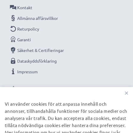
Teknisk data:
Kontakt
Ingång / Input: 100V - 250V
Allmänna affärsvillkor
Returpolicy
Anslutning 1: Micro USB
Garanti
Utgångsspänning / Output Volt: 5V
Säkerhet & Certifieringar
Dataskyddsförklaring
Strömstyrka / Output ampere: 1A / 1000mA
Impressum
Kabellängd: 1.1m
VÅRA BETALNINGSALTERNATIV
★ 3 års garanti ★
×
Vi på subtel tror på våra produkter. Därför ger vi dig
Vi använder cookies för att anpassa innehåll och
36 månaders garanti!
annonser, tillhandahålla funktioner för sociala medier och
VÅRA FRAKTPARTNERS
analysera vår trafik. Du kan acceptera alla cookies, endast
tillåta nödvändiga cookies eller hantera dina preferenser.
Mer information om hur vi använder cookies finns i vår
© subtel.se 2026