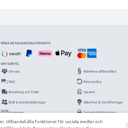
VÅRA BETALNINGSALTERNATIV
OM SUBTEL
Om oss
Allmänna affärsvillkor
FAQ
Returpolicy
Betalning och frakt
Garanti
B2B & storbeställningar
Säkerhet & Certifieringar
Kataloger
Dataskyddsförklaring
r, tillhandahålla funktioner för sociala medier och
Kontakt
Impressum