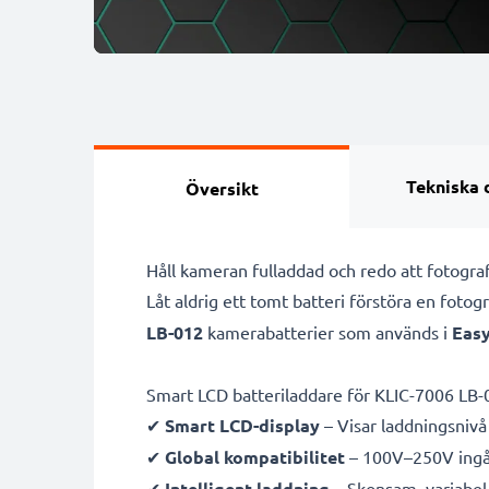
Tekniska 
Översikt
Håll kameran fulladdad och redo att fotog
Låt aldrig ett tomt batteri förstöra en foto
LB-012
kamerabatterier som används i
Eas
Smart LCD batteriladdare för KLIC-7006 LB-
✔
Smart LCD-display
– Visar laddningsnivå 
✔
Global kompatibilitet
– 100V–250V ingån
✔
Intelligent laddning
– Skonsam, variabel 