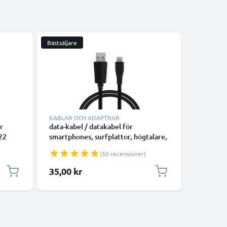
Bästsäljare
KABLAR OCH ADAPTRAR
KABLAR 
r
data-kabel / datakabel för
Datakabe
22
smartphones, surfplattor, högtalare,
tablet - 
 M575
GPS, kamrar, smartwatch eller
laddsladd
(50 recensioner)
Touch
hörlurar - 1m 1A överföringssladd
52,
PVC Datakabel svart
35,00 kr
35,00 k
tteri