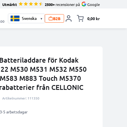
Utmärkt
2500+
recensioner på
Google
B2B
0,00 kr
▾
Toggle minicart, V
:00
Batteriladdare för Kodak
M522 M530 M531 M532 M550
M583 M883 Touch M5370
rabatterier från CELLONIC
Artikelnummer: 111350
 3-5 arbetsdagar