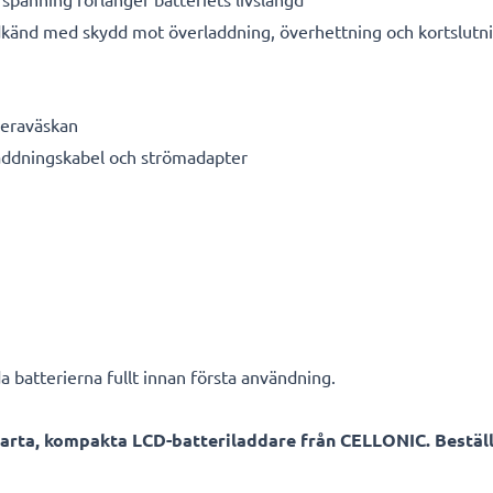
känd med skydd mot överladdning, överhettning och kortslutn
meraväskan
laddningskabel och strömadapter
a batterierna fullt innan första användning.
arta, kompakta LCD-batteriladdare från CELLONIC. Beställ