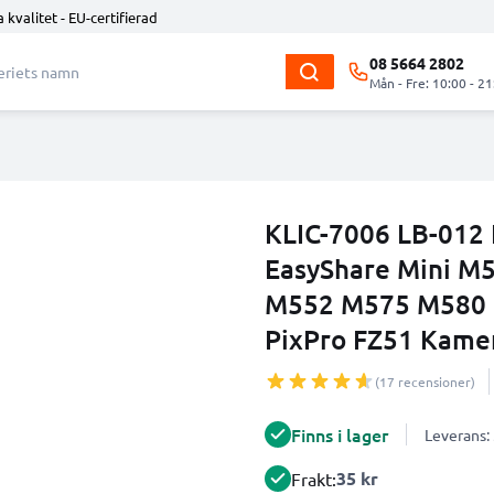
 kvalitet - EU-certifierad
08 5664 2802
Mån - Fre: 10:00 - 21
KLIC-7006 LB-012 
EasyShare Mini 
M552 M575 M580 
PixPro FZ51 Kame
(17 recensioner)
Finns i lager
Leverans:
35 kr
Frakt: