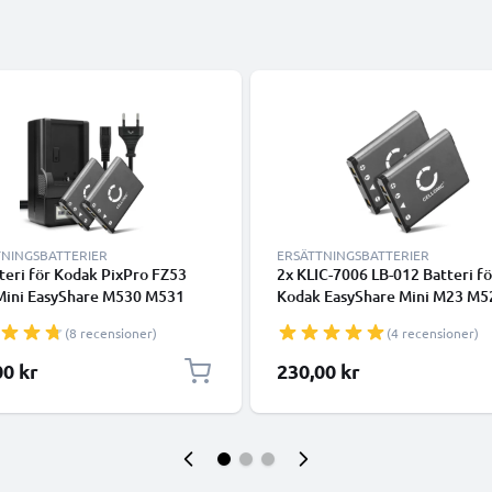
TNINGSBATTERIER
ERSÄTTNINGSBATTERIER
teri för Kodak PixPro FZ53
2x KLIC-7006 LB-012 Batteri fö
Mini EasyShare M530 M531
Kodak EasyShare Mini M23 M5
M550 M552 M575 M580 M583
M530 M531 M532 M550 M552
(8 recensioner)
(4 recensioner)
kamera med hög 700mAh
M577 M580 M583 M873 M883 
tet + laddare för
M5370 M5350 PixPro FZ51 FZ
00 kr
230,00 kr
ddningsbara kamerabatterier
700mAh Kamera-ersättningsba
med lång batteritid