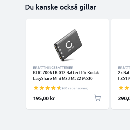
Du kanske också gillar
ERSÄTTNINGSBATTERIER
ERSÄT
KLIC-7006 LB-012 Batteri för Kodak
2x Bat
EasyShare Mini M23 M522 M530
FZ51 
M531 M532 M550 M552 M575 M577
M532 
(60 recensioner)
M580 M583 M873 M883, 700mAh
M873 
Kamera-ersättningsbatteri med lång
kapaci
195,00 kr
290,
batteritid
uppla