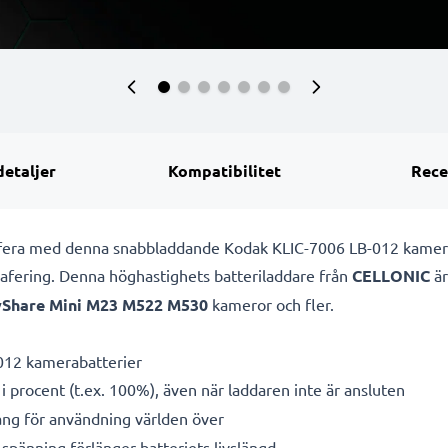
detaljer
Kompatibilitet
Rece
rafera med denna snabbladdande Kodak KLIC-7006 LB-012 kamer
grafering. Denna höghastighets
batteriladdare från
CELLONIC
är
yShare Mini M23 M522 M530
kameror och fler.
012 kamerabatterier
i procent (t.ex. 100%), även när laddaren inte är ansluten
g för användning världen över
spänning förlänger batteriets livslängd