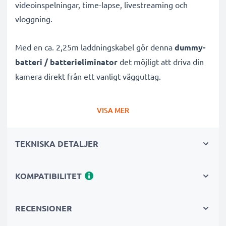
videoinspelningar, time-lapse, livestreaming och
vloggning.
Med en ca. 2,25m laddningskabel gör denna
dummy-
batteri / batterieliminator
det möjligt att driva din
kamera direkt från ett vanligt vägguttag.
Pålitlig, kontinuerlig strömförsörjning för Sony
VISA MER
kameror
✔
AC-nätadapter
för oavbruten ström
TEKNISKA DETALJER
✔
Inga laddningsavbrott
– perfekt för
foto-/videoredigering, stora dataöverföringar eller
KOMPATIBILITET
kontinuerlig uppspelning
✔
Stödjer DC-laddning
(om din kamera är
kompatibel)
RECENSIONER
✔
Perfekt för:
Studiofotografering, videostreaming,