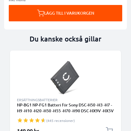
LÄGG TILL I VARUKORGEN
Du kanske också gillar
ERSÄTTNINGSBATTERIER
NP-BG1 NP-FG1 Batteri för Sony DSC-H50 -H3 -H7 -
H9 -H10 -H20 -H50 -H55 -H70 -H90 DSC-HX9V -HX5V
-HX7V -HX10V -HX20V DSC-W55, 900mAh Kamera-
(445 recensioner)
ersättningsbatteri med lång batteritid
149,00 kr