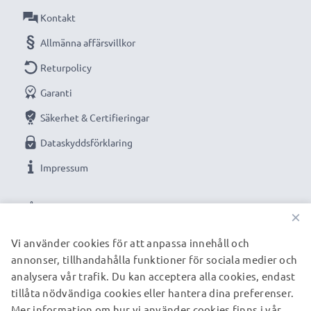
med vår subtel AC-adapter. Beställ nu för snabb
Kontakt
leverans & 3 års garanti!
Allmänna affärsvillkor
Returpolicy
Garanti
Säkerhet & Certifieringar
Dataskyddsförklaring
Impressum
VÅRA BETALNINGSALTERNATIV
×
Vi använder cookies för att anpassa innehåll och
annonser, tillhandahålla funktioner för sociala medier och
VÅRA FRAKTPARTNERS
analysera vår trafik. Du kan acceptera alla cookies, endast
tillåta nödvändiga cookies eller hantera dina preferenser.
Mer information om hur vi använder cookies finns i vår
© subtel.se 2026