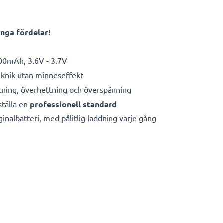
ånga fördelar!
00mAh, 3.6V - 3.7V
eknik utan minneseffekt
ning, överhettning och överspänning
ställa en
professionell standard
iginalbatteri, med pålitlig laddning varje gång