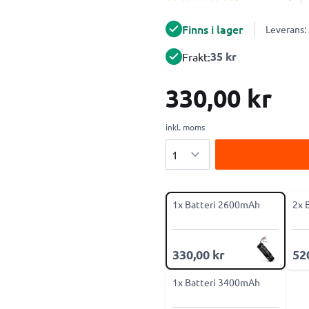
Finns i lager
Leverans:
35 kr
Frakt:
330,00 kr
inkl. moms
Antal
1x Batteri 2600mAh
2x 
330,00 kr
52
1x Batteri 3400mAh