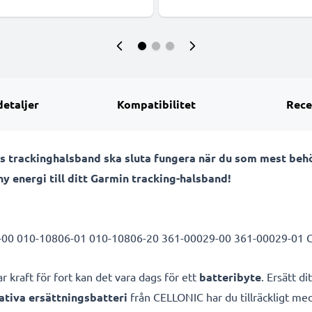
detaljer
Kompatibilitet
Rece
urs trackinghalsband ska sluta fungera när du som mest be
 energi till ditt Garmin tracking-halsband!
6-00 010-10806-01 010-10806-20 361-00029-00 361-00029-01 Ga
 kraft för fort kan det vara dags för ett
batteribyte
. Ersätt d
ativa ersättningsbatteri
från CELLONIC har du tillräckligt med