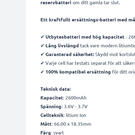
reservbatteri
om ditt gamla tar slut.
Ett kraftfullt ersättnings-batteri med m
✔
Utbytesbatteri med hög kapacitet
- 26
✔
Lång livslängd
tack vare modern litiumt
✔
Garanterad säkerhet:
Skydd mot kortslut
✔ Varje cell har testats separat för att säker
✔
100% kompatibel ersättning
för ditt or
Teknisk data:
Kapacitet
: 2600mAh
Spänning
: 3.6V - 3.7V
Cellteknik
: litium Ion
Mått
: 66.00 x 18.35mm
Färg
: svart