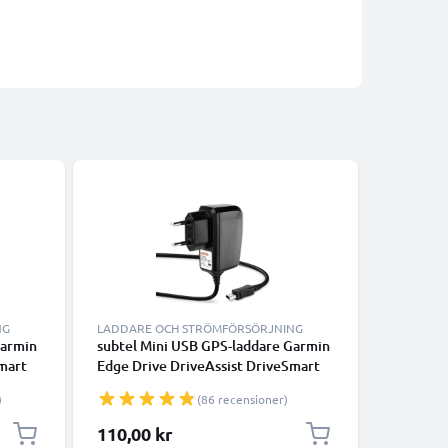
-21%
NG
LADDARE OCH STRÖMFÖRSÖRJNING
TILLBEHÖ
Garmin
subtel Mini USB GPS-laddare Garmin
Cykelfäst
mart
Edge Drive DriveAssist DriveSmart
tåligt sv
Nüvi Oregon eTrex GPSMAP -
kabelban
)
(86 recensioner)
cker
adapter för navigator GPS tracker
cykelsty
Specialpr
110,00 kr
75,00 k