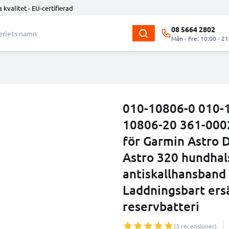
 kvalitet - EU-certifierad
08 5664 2802
Mån - Fre: 10:00 - 21
010-10806-0 010-
10806-20 361-000
för Garmin Astro 
Astro 320 hundhals
antiskallhansband
Laddningsbart ersä
reservbatteri
(3 recensioner)