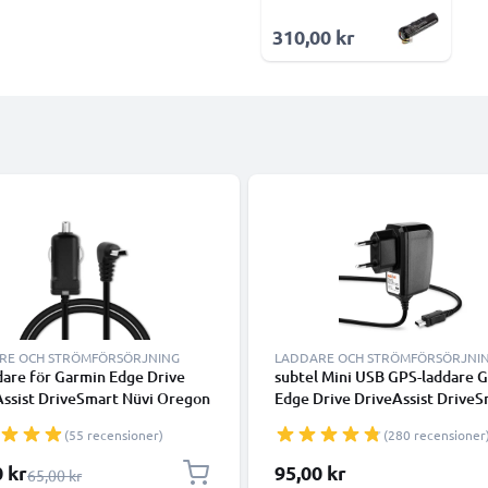
310,00 kr
RE OCH STRÖMFÖRSÖRJNING
LADDARE OCH STRÖMFÖRSÖRJNI
dare för Garmin Edge Drive
subtel Mini USB GPS-laddare 
Assist DriveSmart Nüvi Oregon
Edge Drive DriveAssist DriveS
 GPSMAP GPS & navigator med
Nüvi Oregon eTrex GPSMAP -
(55 recensioner)
(280 recensioner
5V 1A laddning och 1.1m USB-
adapter för navigator GPS tra
/ laddsladd
lpris
0 kr
95,00 kr
Ordinarie pris
65,00 kr