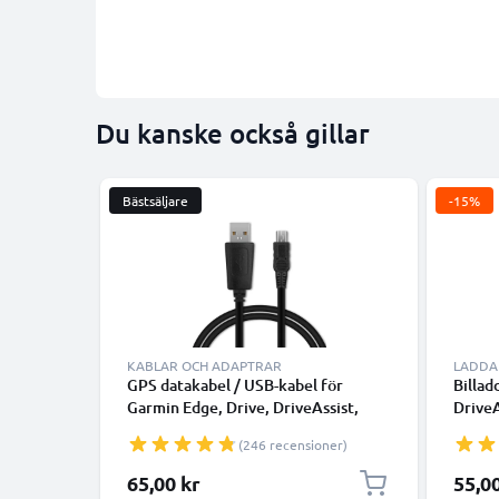
Du kanske också gillar
Bästsäljare
-15%
KABLAR OCH ADAPTRAR
LADDA
GPS datakabel / USB-kabel för
Billad
Garmin Edge, Drive, DriveAssist,
Drive
DriveSmart, Nüvi, Oregon, eTrex,
eTrex
(246 recensioner)
GPSMAP navigator/tracker - 1m 1A
snabb 
laddsladd PVC - svart
kabel 
Specia
65,00 kr
55,0
överföringskabel