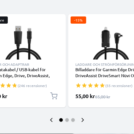
are
-15%
R OCH ADAPTRAR
LADDARE OCH STRÖMFÖRSÖRJNI
takabel / USB-kabel för
Billaddare för Garmin Edge Dr
 Edge, Drive, DriveAssist,
DriveAssist DriveSmart Nüvi 
mart, Nüvi, Oregon, eTrex,
eTrex GPSMAP GPS & navigat
(246 recensioner)
(55 recensioner)
P navigator/tracker - 1m 1A
snabb 5V 1A laddning och 1.1
add PVC - svart
kabel / laddsladd
Specialpris
0 kr
55,00 kr
Ordinarie pris
65,00 kr
öringskabel