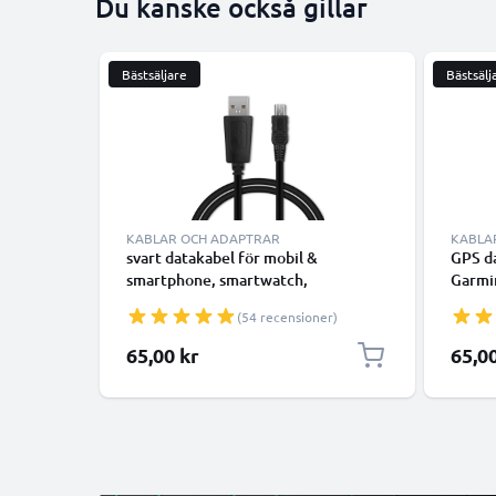
Du kanske också gillar
Bästsäljare
Bästsälj
KABLAR OCH ADAPTRAR
KABLA
svart datakabel för mobil &
GPS da
smartphone, smartwatch,
Garmin
surfplattor, högtalare, GPS eller
DriveS
(54 recensioner)
hörlurar - 1m 1A för snabb
GPSMA
överföring - PVC USB-sladd
laddsl
65,00 kr
65,0
överf