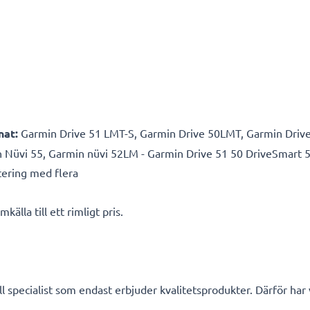
nat:
Garmin Drive 51 LMT-S, Garmin Drive 50LMT, Garmin Driv
Nüvi 55, Garmin nüvi 52LM - Garmin Drive 51 50 DriveSmart 51
ntering med flera
källa till ett rimligt pris.
l specialist som endast erbjuder kvalitetsprodukter. Därför har