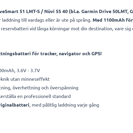
iveSmart 51 LMT-S / Nüvi 55 40 (bl.a. Garmin Drive 50LMT, 
ddning till vardags eller är ute på språng.
Med 1100mAh för 
 reservbatteri vid långa körningar mot din destination, vare sig
ningsbatteri för tracker, navigator och GPS!
00mAh, 3.6V - 3.7V
eknik utan minneseffekt
ning, överhettning och överspänning
kerställa en professionell standard
iginalbatteri
, med pålitlig laddning varje gång