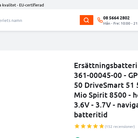
 kvalitet - EU-certifierad
08 5664 2802
Mån - Fre: 10:00 - 21
Ersättningsbatter
361-00045-00 - GP
50 DriveSmart 51 5
Mio Spirit 8500 -
3.6V - 3.7V - navi
batteritid
(152 recensioner)