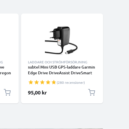
NG
LADDARE OCH STRÖMFÖRSÖRJNING
LADDARE
ive
subtel Mini USB GPS-laddare Garmin
subtel M
Oregon
Edge Drive DriveAssist DriveSmart
Edge Dri
or med
Nüvi Oregon eTrex GPSMAP -
Nüvi Ore
(280 recensioner)
m USB-
adapter för navigator GPS tracker
adapter 
95,00 kr
110,00