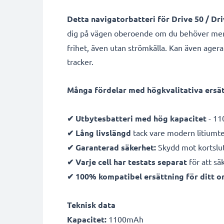
Detta navigatorbatteri för Drive 50 / Dr
dig på vägen oberoende om du behöver mer la
frihet, även utan strömkälla. Kan även agera
tracker.
Många fördelar med högkvalitativa ersätt
✔ Utbytesbatteri med hög kapacitet
- 11
✔ Lång livslängd
tack vare modern litiumt
✔ Garanterad säkerhet:
Skydd mot kortslut
✔ Varje cell har testats separat
för att sä
✔ 100% kompatibel ersättning för ditt or
Teknisk data
Kapacitet:
1100mAh