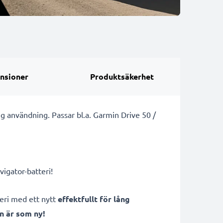
nsioner
Produktsäkerhet
ng användning. Passar bl.a. Garmin Drive 50 /
igator-batteri!
teri med ett nytt
effektfullt för lång
n är som ny!