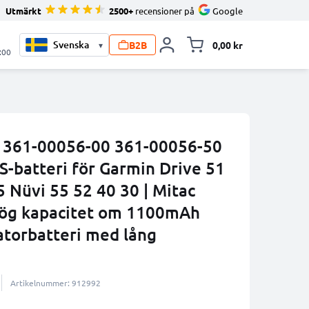
Utmärkt
2500+
recensioner på
Google
B2B
0,00 kr
▾
Toggle minicart, V
:00
i 361-00056-00 361-00056-50
S-batteri för Garmin Drive 51
 Nüvi 55 52 40 30 | Mitac
 hög kapacitet om 1100mAh
gatorbatteri med lång
Artikelnummer: 912992