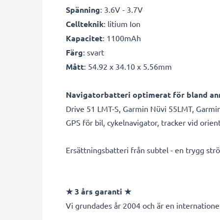
Spänning
: 3.6V - 3.7V
Cellteknik
: litium Ion
Kapacitet
: 1100mAh
Färg
: svart
Mått
: 54.92 x 34.10 x 5.56mm
Navigatorbatteri optimerat för bland an
Drive 51 LMT-S, Garmin Nüvi 55LMT, Garmin 
GPS för bil, cykelnavigator, tracker vid orie
Ersättningsbatteri från subtel - en trygg ström
★ 3 års garanti ★
Vi grundades år 2004 och är en internationel