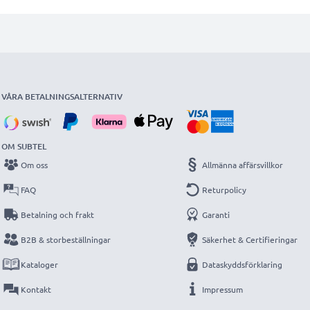
VÅRA BETALNINGSALTERNATIV
OM SUBTEL
Om oss
Allmänna affärsvillkor
FAQ
Returpolicy
Betalning och frakt
Garanti
B2B & storbeställningar
Säkerhet & Certifieringar
Kataloger
Dataskyddsförklaring
Kontakt
Impressum