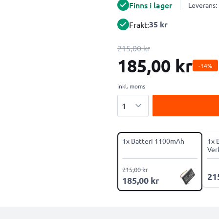
Finns i lager
Leverans:
35 kr
Frakt:
215,00 kr
185,00 kr
-14%
inkl. moms
Antal
1x Batteri 1100mAh
1x 
Ver
215,00 kr
21
185,00 kr