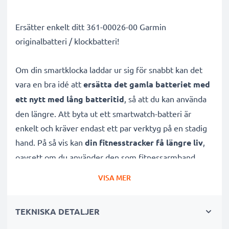
Ersätter enkelt ditt 361-00026-00 Garmin
originalbatteri / klockbatteri!
Om din smartklocka laddar ur sig för snabbt kan det
vara en bra idé att
ersätta det gamla batteriet med
ett nytt med lång batteritid
, så att du kan använda
den längre. Att byta ut ett smartwatch-batteri är
enkelt och kräver endast ett par verktyg på en stadig
hand. På så vis kan
din fitnesstracker få längre liv
,
oavsett om du använder den som fitnessarmband,
pulsklocka eller aktivitetsarmband.
VISA MER
Detta batteri med litium Ion och 3.6V - 3.7V är
TEKNISKA DETALJER
specifikt designat för Garmin ersättningsbatteri
,