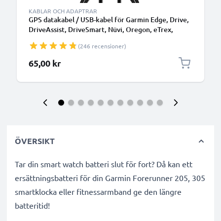
KABLAR OCH ADAPTRAR
GPS datakabel / USB-kabel för Garmin Edge, Drive,
DriveAssist, DriveSmart, Nüvi, Oregon, eTrex,
GPSMAP navigator/tracker - 1m 1A laddsladd PVC -
(246 recensioner)
svart överföringskabel
65,00 kr
ÖVERSIKT
Tar din smart watch batteri slut för fort? Då kan ett
ersättningsbatteri för din Garmin Forerunner 205, 305
smartklocka eller fitnessarmband ge den längre
batteritid!