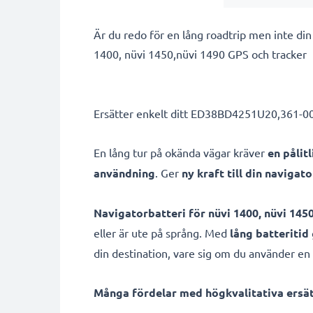
Är du redo för en lång roadtrip men inte di
1400, nüvi 1450,nüvi 1490 GPS och tracker
Ersätter enkelt ditt ED38BD4251U20,361-0001
En lång tur på okända vägar kräver
en pålit
användning
. Ger
ny kraft till din navigato
Navigatorbatteri för nüvi 1400, nüvi 145
eller är ute på språng. Med
lång batteritid
din destination, vare sig om du använder en b
Många fördelar med högkvalitativa ersätt