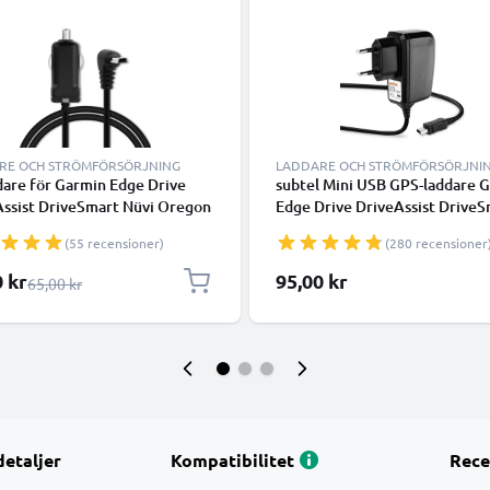
RE OCH STRÖMFÖRSÖRJNING
LADDARE OCH STRÖMFÖRSÖRJNI
dare för Garmin Edge Drive
subtel Mini USB GPS-laddare 
Assist DriveSmart Nüvi Oregon
Edge Drive DriveAssist DriveS
 GPSMAP GPS & navigator med
Nüvi Oregon eTrex GPSMAP -
(55 recensioner)
(280 recensioner
5V 1A laddning och 1.1m USB-
adapter för navigator GPS tra
/ laddsladd
lpris
0 kr
95,00 kr
Ordinarie pris
65,00 kr
detaljer
Kompatibilitet
Rece