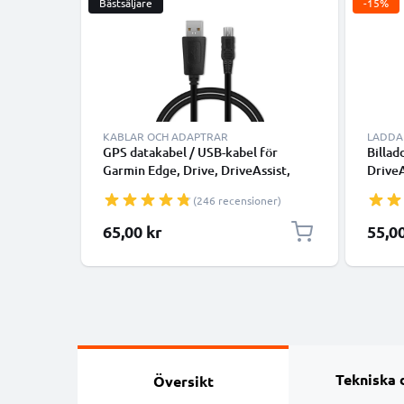
Bästsäljare
-15%
KABLAR OCH ADAPTRAR
LADDA
GPS datakabel / USB-kabel för
Billad
Garmin Edge, Drive, DriveAssist,
Drive
DriveSmart, Nüvi, Oregon, eTrex,
eTrex
(246 recensioner)
GPSMAP navigator/tracker - 1m 1A
snabb 
laddsladd PVC - svart
kabel 
Specia
65,00 kr
55,0
överföringskabel
Tekniska 
Översikt