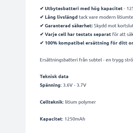
✔ Utbytesbatteri med hög kapacitet
- 12
✔ Lång livslängd
tack vare modern litiumt
✔ Garanterad säkerhet:
Skydd mot kortslut
✔ Varje cell har testats separat
för att sä
✔ 100% kompatibel ersättning för ditt or
Ersättningsbatteri från subtel - en trygg ström
Teknisk data
Spänning
: 3.6V - 3.7V
Cellteknik
: litium polymer
Kapacitet
: 1250mAh