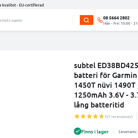
 kvalitet - EU-certifierad
08 5664 2802
Mån - Fre: 10:00 - 21
subtel ED38BD425
batteri för Garmin
1450T nüvi 1490T
1250mAh 3.6V - 3.
lång batteritid
(57 recensioner)
Finns i lager
Leverans: