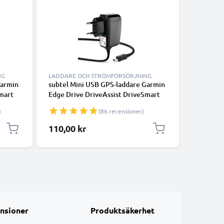
NG
LADDARE OCH STRÖMFÖRSÖRJNING
LADDARE
Garmin
subtel Mini USB GPS-laddare Garmin
Billaddar
mart
Edge Drive DriveAssist DriveSmart
DriveAss
Nüvi Oregon eTrex GPSMAP -
Oregon,
)
(86 recensioner)
cker
adapter för navigator GPS tracker
navigato
1000mA l
110,00 kr
79,00 k
kabel / l
nsioner
Produktsäkerhet