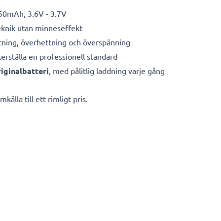
50mAh, 3.6V - 3.7V
eknik utan minneseffekt
ning, överhettning och överspänning
kerställa en professionell standard
iginalbatteri
, med pålitlig laddning varje gång
källa till ett rimligt pris.