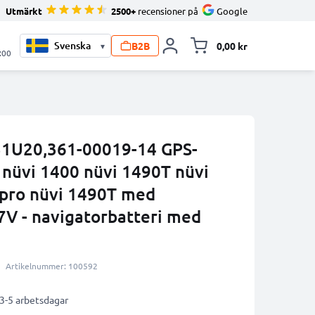
Utmärkt
2500+
recensioner på
Google
B2B
0,00 kr
▾
Toggle minicart, V
:00
1U20,361-00019-14 GPS-
 nüvi 1400 nüvi 1490T nüvi
 pro nüvi 1490T med
7V - navigatorbatteri med
Artikelnummer: 100592
 3-5 arbetsdagar