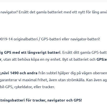
n navigator? Ersätt det gamla batteriet med ett nytt för lång 
9-14 originalbatteri / GPS-batteri eller navigator-batteri!
lig GPS med ett långvarigt batteri
. Ersätt ditt gamla GPS-bat
r
, utan att behöva köpa en ny enhet. Byt ut batteriet och
GPS:e
0,nüvi 1490 och andra
från subtel hjälper dig på vägen oberoe
garanterar vi maximal frihet, även utan strömkälla. Kan även ag
il-GPS, cykeldator, eller tracker.
ningsbatteri för tracker, navigator och GPS!