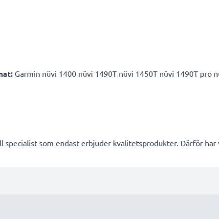
nat:
Garmin nüvi 1400 nüvi 1490T nüvi 1450T nüvi 1490T pro nüv
l specialist som endast erbjuder kvalitetsprodukter. Därför har