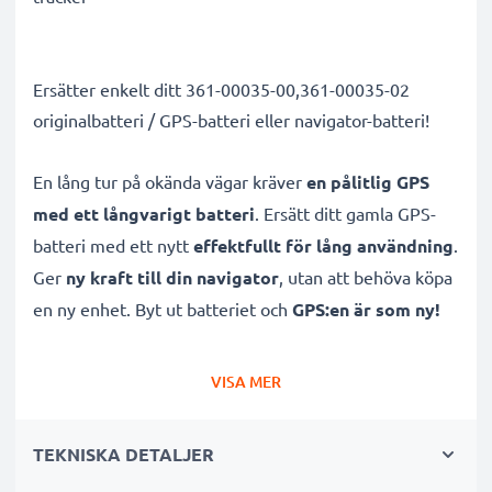
Ersätter enkelt ditt 361-00035-00,361-00035-02
originalbatteri / GPS-batteri eller navigator-batteri!
En lång tur på okända vägar kräver
en pålitlig GPS
med ett långvarigt batteri
. Ersätt ditt gamla GPS-
batteri med ett nytt
effektfullt för lång användning
.
Ger
ny kraft till din navigator
, utan att behöva köpa
en ny enhet. Byt ut batteriet och
GPS:en är som ny!
Navigatorbatteri för nüvi 2340LT, 2350LT, 2360LT,
VISA MER
2370LT / Edge Touring Plus och andra
från
CELLONIC hjälper dig på vägen oberoende om du
TEKNISKA DETALJER
behöver mer laddning till vardags eller är ute på