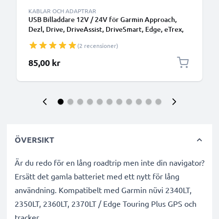
KABLAR OCH ADAPTRAR
USB Billaddare 12V / 24V för Garmin Approach,
Dezl, Drive, DriveAssist, DriveSmart, Edge, eTrex,
GPSMAP, Nüvi, Oregon, Zumo USB
(2 recensioner)
laddningsadapter
85,00 kr
ÖVERSIKT
Är du redo för en lång roadtrip men inte din navigator?
Ersätt det gamla batteriet med ett nytt för lång
användning. Kompatibelt med Garmin nüvi 2340LT,
2350LT, 2360LT, 2370LT / Edge Touring Plus GPS och
tracker