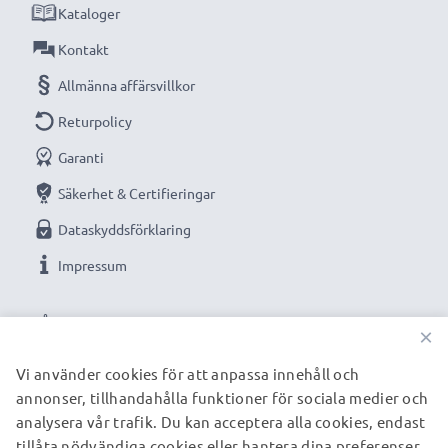
Kataloger
Teknisk data
Kontakt
Spänning
: 3.6V - 3.7V
Allmänna affärsvillkor
Returpolicy
Cellteknik
: litium Ion
Garanti
Kapacitet
: 1880mAh
Säkerhet & Certifieringar
Dataskyddsförklaring
Färg
: svart
Impressum
Mått
: 53.00 x 38.00 x 11.00mm
VÅRA BETALNINGSALTERNATIV
×
Vi använder cookies för att anpassa innehåll och
Navigatorbatteri optimerat för bland annat:
annonser, tillhandahålla funktioner för sociala medier och
VÅRA FRAKTPARTNERS
Garmin Zumo 660, 650, 600, 220 / Aera 560, 550, 510,
analysera vår trafik. Du kan acceptera alla cookies, endast
tillåta nödvändiga cookies eller hantera dina preferenser.
500 / SafeNav GPS för bil, cykelnavigator, tracker vid