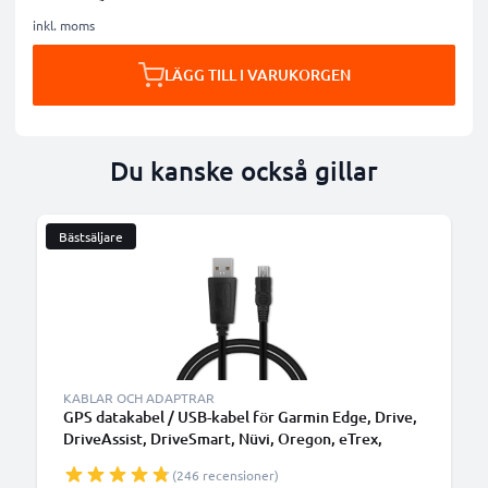
inkl. moms
LÄGG TILL I VARUKORGEN
Du kanske också gillar
Bästsäljare
KABLAR OCH ADAPTRAR
GPS datakabel / USB-kabel för Garmin Edge, Drive,
DriveAssist, DriveSmart, Nüvi, Oregon, eTrex,
GPSMAP navigator/tracker - 1m 1A laddsladd PVC -
(246 recensioner)
svart överföringskabel