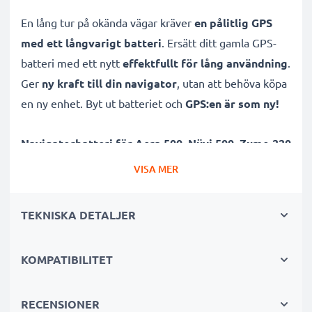
En lång tur på okända vägar kräver
en pålitlig GPS
med ett långvarigt batteri
. Ersätt ditt gamla GPS-
batteri med ett nytt
effektfullt för lång användning
.
Ger
ny kraft till din navigator
, utan att behöva köpa
en ny enhet. Byt ut batteriet och
GPS:en är som ny!
Navigatorbatteri för Aera 500, Nüvi 500, Zumo 220
och andra
från CELLONIC hjälper dig på vägen
VISA MER
oberoende om du behöver mer laddning till vardags
eller är ute på språng. Med
lång batteritid
garanterar
TEKNISKA DETALJER
vi maximal frihet, även utan strömkälla. Kan även
agera reservbatteri vid långa körningar mot din
KOMPATIBILITET
destination, vare sig om du använder en bil-GPS,
cykeldator, eller tracker.
RECENSIONER