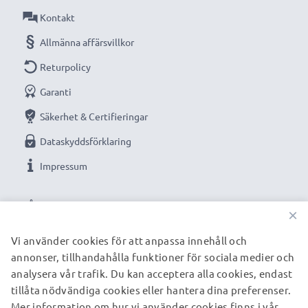
Kontakt
Oändlig strömförsörjning till din Olympus kamera
Allmänna affärsvillkor
med vår subtel AC-adapter. Beställ nu för snabb
Returpolicy
leverans & 3 års garanti!
Garanti
Säkerhet & Certifieringar
Dataskyddsförklaring
Impressum
VÅRA BETALNINGSALTERNATIV
×
Vi använder cookies för att anpassa innehåll och
annonser, tillhandahålla funktioner för sociala medier och
VÅRA FRAKTPARTNERS
analysera vår trafik. Du kan acceptera alla cookies, endast
tillåta nödvändiga cookies eller hantera dina preferenser.
Mer information om hur vi använder cookies finns i vår
© subtel.se 2026