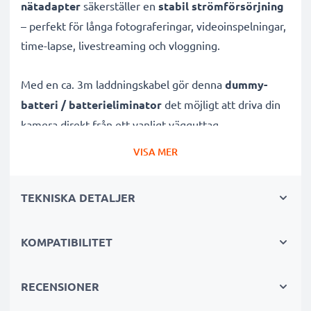
nätadapter
säkerställer en
stabil strömförsörjning
– perfekt för långa fotograferingar, videoinspelningar,
time-lapse, livestreaming och vloggning.
Med en ca. 3m laddningskabel gör denna
dummy-
batteri / batterieliminator
det möjligt att driva din
kamera direkt från ett vanligt vägguttag.
VISA MER
Pålitlig, kontinuerlig strömförsörjning för Olympus
kameror
TEKNISKA DETALJER
✔
AC-nätadapter
för oavbruten ström
✔
Inga laddningsavbrott
– perfekt för
KOMPATIBILITET
foto-/videoredigering, stora dataöverföringar eller
kontinuerlig uppspelning
✔
Stödjer DC-laddning
(om din kamera är
RECENSIONER
kompatibel)